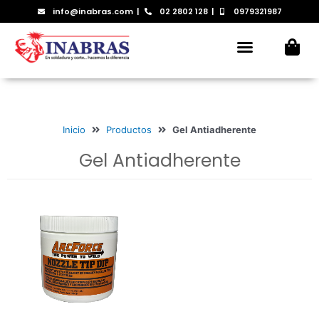
Ir
info@inabras.com
|
02 2802 128
|
0979321987
al
Menu
contenido
Inicio
Productos
Gel Antiadherente
Gel Antiadherente