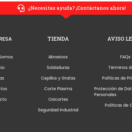
¿Necesitas ayuda? ¡Contáctanos ahora!
RESA
TIENDA
AVISO L
 Somos
Abrasivos
FAQs
cio
Soldaduras
Términos d
as
Cepillos y Gratas
Políticas de P
ctos
Corte Plasma
Protección de Dat
Personales
cto
Oxicortes
Políticas de 
Seguridad Industrial