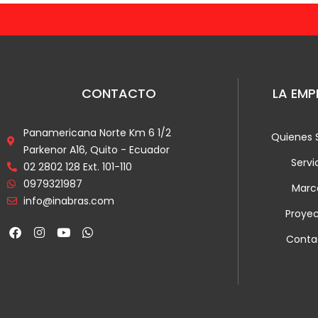
CONTACTO
LA EMP
Panamericana Norte Km 6 1/2
Quienes
Parkenor A16, Quito - Ecuador
Servi
02 2802 128 Ext. 101-110
0979321987
Marc
info@inabras.com
Proye
F
I
Y
W
Conta
a
n
o
h
c
s
u
a
e
t
t
t
b
a
u
s
o
g
b
a
o
r
e
p
k
a
p