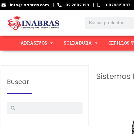
Ir
info@inabras.com
|
02 2802 128
|
0979321987
al
contenido
Search
ABRASIVOS
SOLDADURA
CEPILLOS 
Sistemas 
Buscar
Search
Search