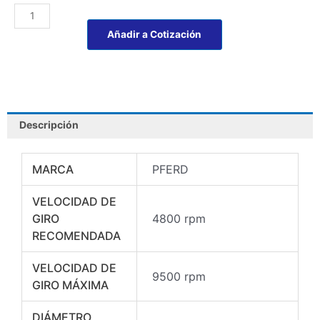
ABANICO
DE
Añadir a Cotización
MANGO
A8050/6-
G60
Z-
COOL
PFERD
Descripción
cantidad
MARCA
PFERD
VELOCIDAD DE
GIRO
4800 rpm
RECOMENDADA
VELOCIDAD DE
9500 rpm
GIRO MÁXIMA
DIÁMETRO