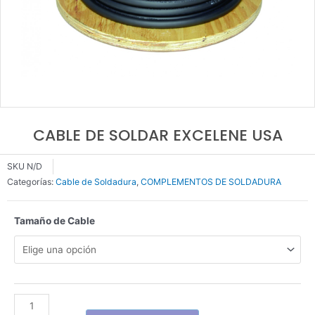
CABLE DE SOLDAR EXCELENE USA
SKU
N/D
Categorías:
Cable de Soldadura
,
COMPLEMENTOS DE SOLDADURA
CABLE
Tamaño de Cable
DE
SOLDAR
EXCELENE
USA
cantidad