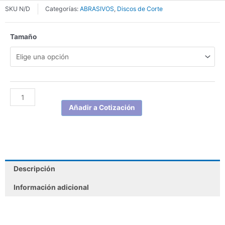
SKU
N/D
Categorías:
ABRASIVOS
,
Discos de Corte
DISCO
Tamaño
DE
CORTE
PARA
METAL
PFERD
cantidad
Añadir a Cotización
Descripción
Información adicional