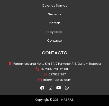
Quienes Somos
Servicio
Marcas
Proyectos
Contacto
CONTACTO
Panamericana Norte Km 6 1/2 Parkenor A16, Quito - Ecuador
02 2802 128 Ext. 101-110
0979321987
info@inabras.com
F
I
Y
W
a
n
o
h
c
s
u
a
e
t
t
t
Copyright © 2021 INABRAS
b
a
u
s
o
g
b
a