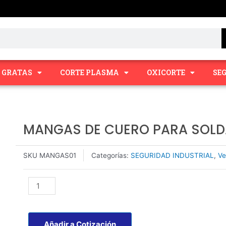
Y GRATAS
CORTE PLASMA
OXICORTE
SE
MANGAS DE CUERO PARA SOL
SKU
MANGAS01
Categorías:
SEGURIDAD INDUSTRIAL
,
Ve
MANGAS
DE
CUERO
PARA
Añadir a Cotización