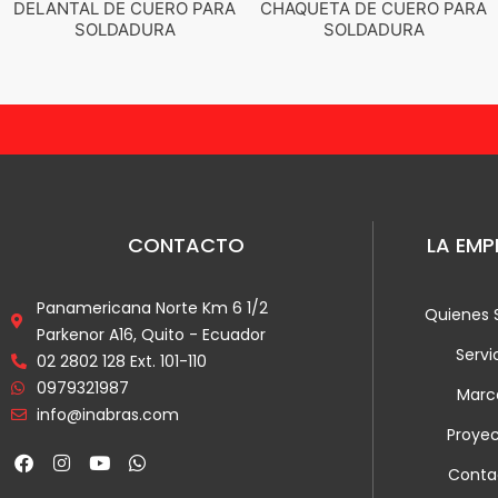
DAR
DELANTAL DE CUERO PARA
CHAQUETA DE CUERO
SOLDADURA
SOLDADURA
CONTACTO
LA EMP
Panamericana Norte Km 6 1/2
Quienes
Parkenor A16, Quito - Ecuador
Servi
02 2802 128 Ext. 101-110
0979321987
Marc
info@inabras.com
Proye
F
I
Y
W
Conta
a
n
o
h
c
s
u
a