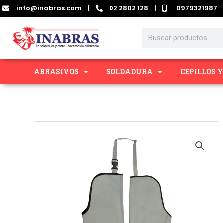
Ir
info@inabras.com
|
02 2802 128
|
0979321987
al
contenido
Search
ABRASIVOS
SOLDADURA
CEPILLOS 