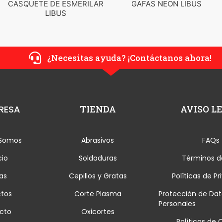
 PARA
CASQUETE DE ESMERILAR
GAFAS NEON LIB
LIBUS
¿Necesitas ayuda? ¡Contáctanos ahora!
RESA
TIENDA
AVISO L
 Somos
Abrasivos
FAQs
cio
Soldaduras
Términos d
as
Cepillos y Gratas
Políticas de P
ctos
Corte Plasma
Protección de Dat
Personales
cto
Oxicortes
Políticas de 