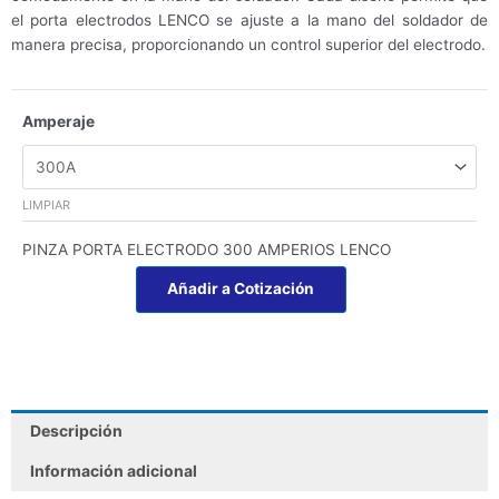
el porta electrodos LENCO se ajuste a la mano del soldador de
manera precisa, proporcionando un control superior del electrodo.
PINZA
Amperaje
PORTA
ELECTRODO
LENCO
LIMPIAR
cantidad
PINZA PORTA ELECTRODO 300 AMPERIOS LENCO
Añadir a Cotización
Descripción
Información adicional